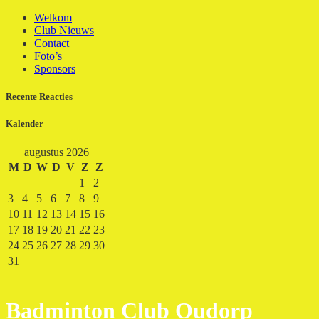
Skip
Welkom
to
Club Nieuws
content
Contact
Foto’s
Sponsors
Recente Reacties
Kalender
augustus 2026
M
D
W
D
V
Z
Z
1
2
3
4
5
6
7
8
9
10
11
12
13
14
15
16
17
18
19
20
21
22
23
24
25
26
27
28
29
30
31
Badminton Club Oudorp